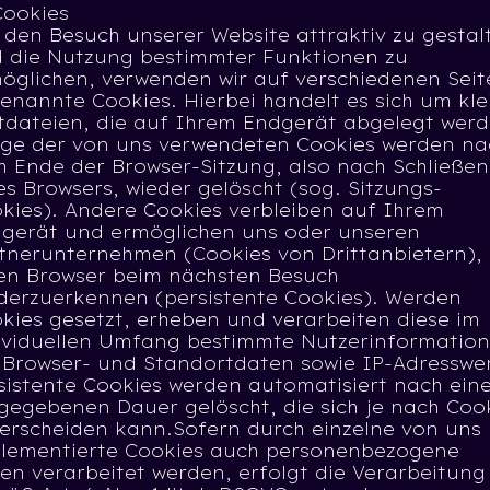
Cookies
den Besuch unserer Website attraktiv zu gestal
 die Nutzung bestimmter Funktionen zu
öglichen, verwenden wir auf verschiedenen Seit
enannte Cookies. Hierbei handelt es sich um kle
tdateien, die auf Ihrem Endgerät abgelegt werd
ige der von uns verwendeten Cookies werden na
 Ende der Browser-Sitzung, also nach Schließen
es Browsers, wieder gelöscht (sog. Sitzungs-
kies). Andere Cookies verbleiben auf Ihrem
gerät und ermöglichen uns oder unseren
tnerunternehmen (Cookies von Drittanbietern),
en Browser beim nächsten Besuch
derzuerkennen (persistente Cookies). Werden
kies gesetzt, erheben und verarbeiten diese im
ividuellen Umfang bestimmte Nutzerinformatio
 Browser- und Standortdaten sowie IP-Adresswer
sistente Cookies werden automatisiert nach ein
gegebenen Dauer gelöscht, die sich je nach Coo
erscheiden kann.Sofern durch einzelne von uns
lementierte Cookies auch personenbezogene
en verarbeitet werden, erfolgt die Verarbeitung