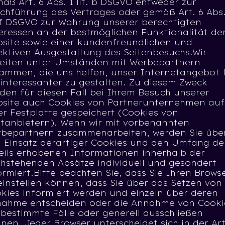
äß Art. 6 Abs. 1 lit. b DSGVO entweder zur
chführung des Vertrages oder gemäß Art. 6 Abs.
. f DSGVO zur Wahrung unserer berechtigten
eressen an der bestmöglichen Funktionalität de
site sowie einer kundenfreundlichen und
ektiven Ausgestaltung des Seitenbesuchs.Wir
eiten unter Umständen mit Werbepartnern
ammen, die uns helfen, unser Internetangebot 
 interessanter zu gestalten. Zu diesem Zweck
den für diesen Fall bei Ihrem Besuch unserer
site auch Cookies von Partnerunternehmen auf
er Festplatte gespeichert (Cookies von
ttanbietern). Wenn wir mit vorbenannten
bepartnern zusammenarbeiten, werden Sie übe
 Einsatz derartiger Cookies und den Umfang de
eils erhobenen Informationen innerhalb der
hstehenden Absätze individuell und gesondert
ormiert.Bitte beachten Sie, dass Sie Ihren Brows
einstellen können, dass Sie über das Setzen von
kies informiert werden und einzeln über deren
ahme entscheiden oder die Annahme von Cooki
 bestimmte Fälle oder generell ausschließen
nen. Jeder Browser unterscheidet sich in der Art