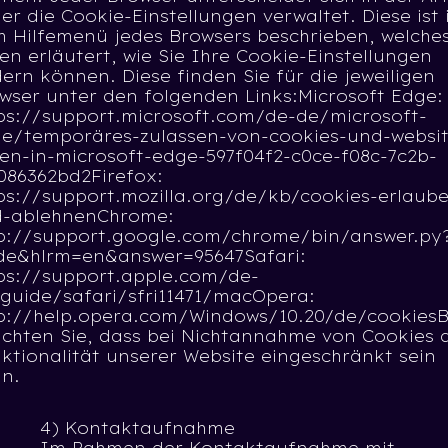
 er die Cookie-Einstellungen verwaltet. Diese ist 
 Hilfemenü jedes Browsers beschrieben, welche
en erläutert, wie Sie Ihre Cookie-Einstellungen
ern können. Diese finden Sie für die jeweiligen
wser unter den folgenden Links:Microsoft Edge:
ps://support.microsoft.com/de-de/microsoft-
e/temporäres-zulassen-von-cookies-und-websit
en-in-microsoft-edge-597f04f2-c0ce-f08c-7c2b-
086362bd2Firefox:
ps://support.mozilla.org/de/kb/cookies-erlaub
-ablehnenChrome:
p://support.google.com/chrome/bin/answer.py
de&hlrm=en&answer=95647Safari:
ps://support.apple.com/de-
guide/safari/sfri11471/macOpera:
p://help.opera.com/Windows/10.20/de/cookiesB
chten Sie, dass bei Nichtannahme von Cookies 
ktionalität unserer Website eingeschränkt sein
n.
4) Kontaktaufnahme
Im Rahmen der Kontaktaufnahme mit